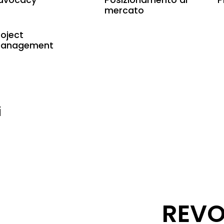
dvocacy
Posizionamento di
P
mercato
roject
anagement
i
REV