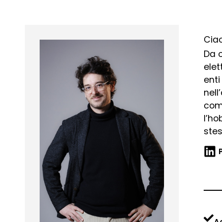
Cia
Da o
elet
enti
nell
comu
l’ho
stes