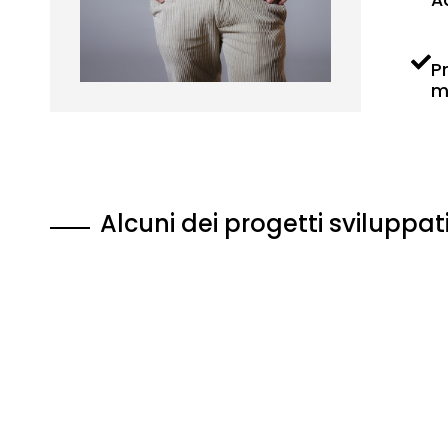
A
P
m
Alcuni dei progetti sviluppat