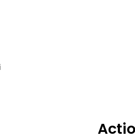
i
Actio