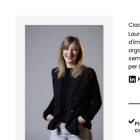
Ciao
Laur
d'im
orga
semb
per 
Pi
c