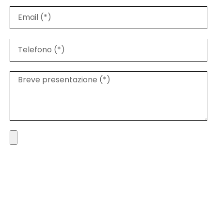
Max 15mb - Formati accettati: pdf, jpg, png
Ho letto e accetto integralmente la
privacy
policy
.