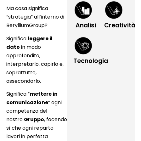
Ma cosa significa
“strategia” all’interno di
Creatività
Analisi
BerylliumGroup?
Significa
leggere il
dato
in modo
approfondito,
Tecnologia
interpretarlo, capirlo e,
soprattutto,
assecondarlo.
Significa “
mettere in
comunicazione
” ogni
competenza del
nostro
Gruppo
, facendo
sì che ogni reparto
lavori in perfetta