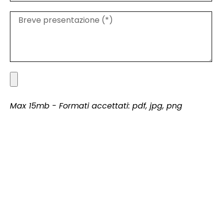
Max 15mb - Formati accettati: pdf, jpg, png
Ho letto e accetto integralmente la
privacy
policy
.
INVIA LA TUA CANDIDATURA