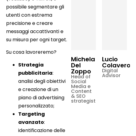
possibile segmentare gli
utenti con estrema
precisione e creare
messaggi accattivanti e
su misura per ogni target.
Su cosa lavoreremo?
Michela
Lucio
Del
Colavero
Strategia
Zoppo
Digital
A
pubblicitaria
:
Advisor
S
Head of
analisi degli obiettivi
Social
Media e
e creazione di un
Content
& SEO
piano di advertising
strategist
personalizzato;
Targeting
avanzato
:
identificazione delle