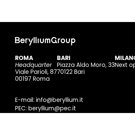
ROMA
BARI
MILAN
Headquarter
Piazza Aldo Moro, 33
Next o
Viale Parioli, 87
70122 Bari
00197 Roma
E-mail: info@beryllium.it
PEC: beryllium@pec.it
Telefono: +39 06 87880267