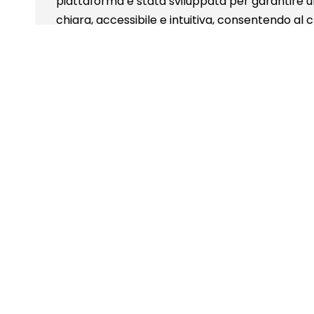
piattaforma è stata sviluppata per garantire u
chiara, accessibile e intuitiva, consentendo al c
gestire in autonomia articoli e contenuti editori
alle patologie metaboliche.