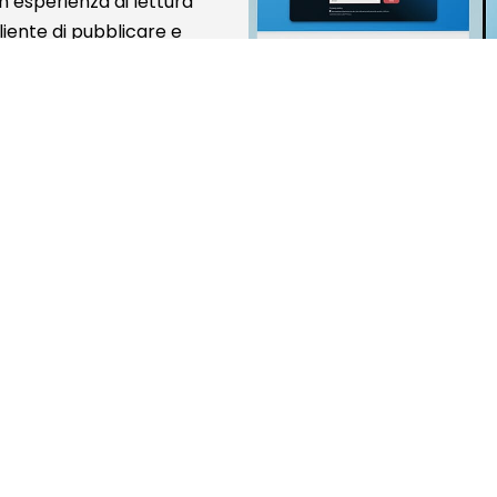
n’esperienza di lettura
liente di pubblicare e
ali dedicati al diabete e
Social media 
La strategia social è st
ascolto e costruzione di
integra obiettivi di info
l’obiettivo di favorire la
consapevole e partecipa