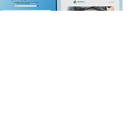
strategy
ata concepita come strumento di relazione,
 valore nel tempo. L’impostazione editoriale
rmazione, sensibilizzazione e coinvolgimento, con
 nascita e la crescita di una community attiva,
tiva.