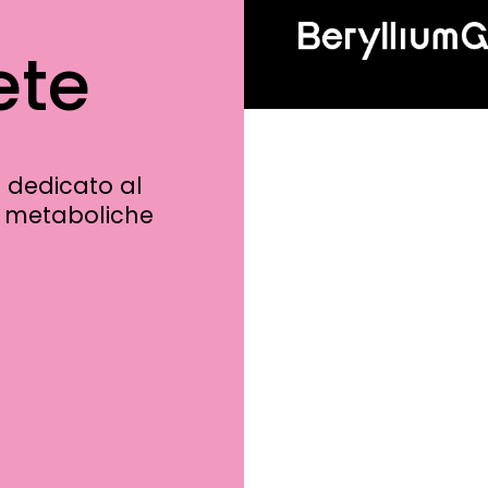
ete
e dedicato al
e metaboliche