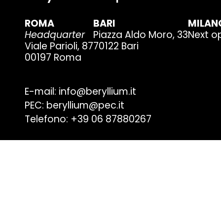
ROMA
BARI
MILAN
Headquarter
Piazza Aldo Moro, 33
Next o
Viale Parioli, 87
70122 Bari
00197 Roma
E-mail: info@beryllium.it
PEC: beryllium@pec.it
Telefono: +39 06 87880267
Beryllium S.r.l. – con sede legale in Viale Parioli 87, 001
16810021002 – è titolare del trattamento dei dati person
Informativa sulla privacy