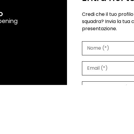
O
Credi che il tuo profi
pening
squadra? Invia la tua 
presentazione.
97 Roma, Partita IVA
ali.