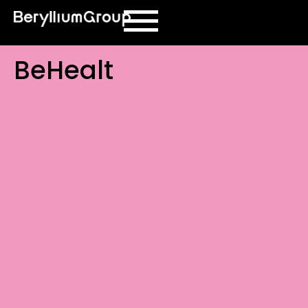
contenuto
BeHealt