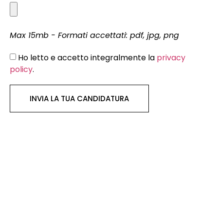
Max 15mb - Formati accettati: pdf, jpg, png
Ho letto e accetto integralmente la
privacy
policy
.
INVIA LA TUA CANDIDATURA
ROMA
Headquarter
Viale Parioli, 87
00197 Roma
BARI