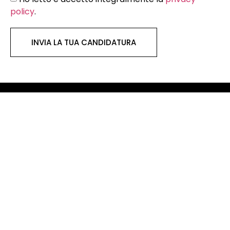
policy
.
INVIA LA TUA CANDIDATURA
ROMA
Headquarter
Viale Parioli, 87
00197 Roma
BARI
Piazza Aldo Moro, 33
70122 Bari
MILANO
Next opening